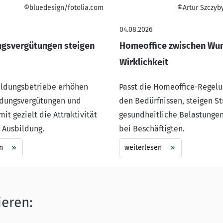
©bluedesign/fotolia.com
©Artur Szczyb
04.08.2026
ngsvergütungen steigen
Homeoffice zwischen Wu
Wirklichkeit
ildungsbetriebe erhöhen
Passt die Homeoffice-Regelu
ldungsvergütungen und
den Bedürfnissen, steigen St
it gezielt die Attraktivität
gesundheitliche Belastungen
r Ausbildung.
bei Beschäftigten.
n
weiterlesen
ieren: