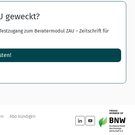
AU geweckt?
 Testzugang zum Beratermodul ZAU – Zeitschrift für
sten!
en
Abo kündigen