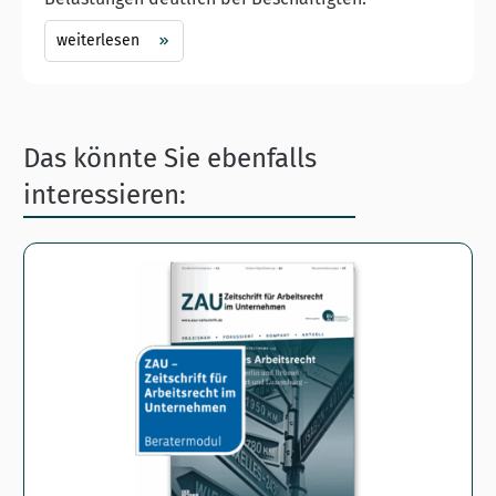
weiterlesen
Das könnte Sie ebenfalls
interessieren: