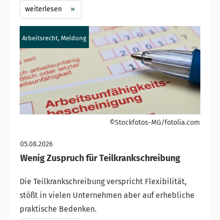
weiterlesen
Arbeitsrecht, Meldung
©Stockfotos-MG/fotolia.com
05.08.2026
Wenig Zuspruch für Teilkrankschreibung
Die Teilkrankschreibung verspricht Flexibilität,
stößt in vielen Unternehmen aber auf erhebliche
praktische Bedenken.