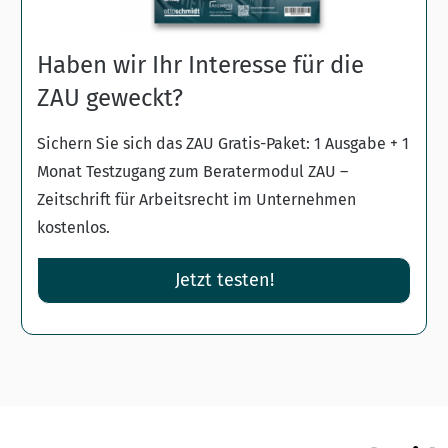
Haben wir Ihr Interesse für die
ZAU geweckt?
Sichern Sie sich das ZAU Gratis-Paket: 1 Ausgabe + 1
Monat Testzugang zum Beratermodul ZAU –
Zeitschrift für Arbeitsrecht im Unternehmen
kostenlos.
Jetzt testen!