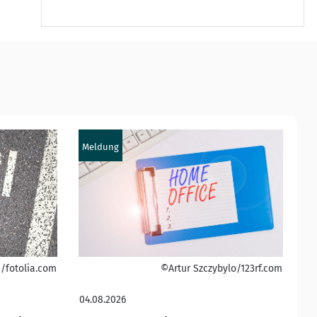
Meldung
/fotolia.com
©Artur Szczybylo/123rf.com
04.08.2026