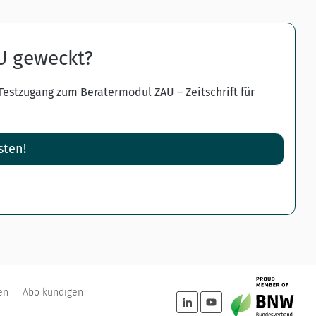
AU geweckt?
 Testzugang zum Beratermodul ZAU – Zeitschrift für
sten!
en
Abo kündigen