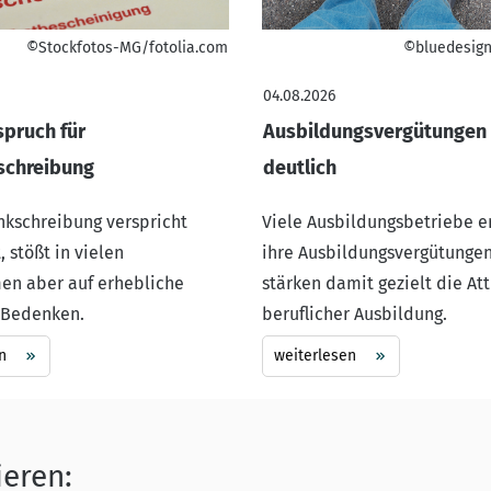
©Stockfotos-MG/fotolia.com
©bluedesign
04.08.2026
pruch für
Ausbildungsvergütungen 
schreibung
deutlich
ankschreibung verspricht
Viele Ausbildungsbetriebe 
, stößt in vielen
ihre Ausbildungsvergütunge
n aber auf erhebliche
stärken damit gezielt die Att
 Bedenken.
beruflicher Ausbildung.
n
weiterlesen
ieren: