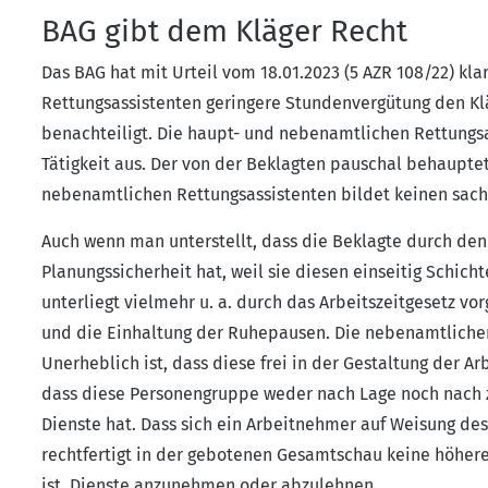
BAG gibt dem Kläger Recht
Das BAG hat mit Urteil vom 18.01.2023 (5 AZR 108/22) kla
Rettungsassistenten geringere Stundenvergütung den Klä
benachteiligt. Die haupt- und nebenamtlichen Rettungsas
Tätigkeit aus. Der von der Beklagten pauschal behaupt
nebenamtlichen Rettungsassistenten bildet keinen sach
Auch wenn man unterstellt, dass die Beklagte durch de
Planungssicherheit hat, weil sie diesen einseitig Schichte
unterliegt vielmehr u. a. durch das Arbeitszeitgesetz v
und die Einhaltung der Ruhepausen. Die nebenamtlichen 
Unerheblich ist, dass diese frei in der Gestaltung der Ar
dass diese Personengruppe weder nach Lage noch nach 
Dienste hat. Dass sich ein Arbeitnehmer auf Weisung de
rechtfertigt in der gebotenen Gesamtschau keine höher
ist, Dienste anzunehmen oder abzulehnen.