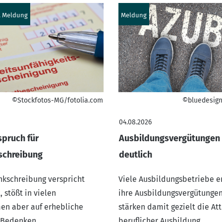
, Meldung
Meldung
©Stockfotos-MG/fotolia.com
©bluedesign
04.08.2026
pruch für
Ausbildungsvergütungen 
schreibung
deutlich
ankschreibung verspricht
Viele Ausbildungsbetriebe 
, stößt in vielen
ihre Ausbildungsvergütunge
n aber auf erhebliche
stärken damit gezielt die Att
 Bedenken.
beruflicher Ausbildung.